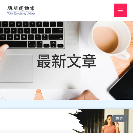
跳
至
主
要
內
容
最新文章
頁
頁
頁
頁
頁
頁
頁
頁
頁
頁
頁
健走
面
面
面
面
面
面
面
面
面
面
面