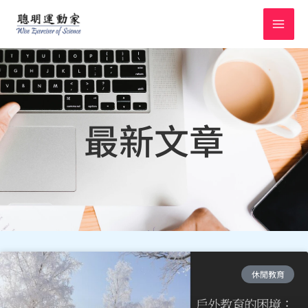
跳
至
主
要
內
容
最新文章
頁
頁
頁
頁
頁
頁
頁
頁
頁
頁
頁
休閒教育
面
面
面
面
面
面
面
面
面
面
面