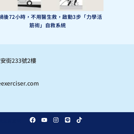
禍後72小時，不用醫生救，啟動3步「力學活
筋術」自救系統
安街233號2樓
exerciser.com
F
Y
I
L
T
款
免責聲明
a
o
n
i
i
c
u
s
n
k