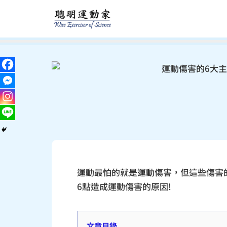
跳
至
主
要
內
容
運動最怕的就是運動傷害，但這些傷害
6點造成運動傷害的原因!
文章目錄