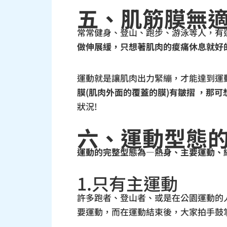
五、肌筋膜無
常常健身、登山、跑步、游泳等人，有
做伸展緩，只想著肌肉的痠痛休息就好
運動就是讓肌肉出力緊繃，才能達到運
膜(肌肉外面的覆蓋的膜)有皺摺 ，那
狀況!
六、運動型態
運動的完整型態為—熱身、主要運動、
1.只有主運動
許多跑者、登山者、或是在公園運動的
要運動，而在運動結束後，大家拍手鼓