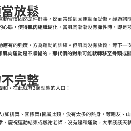
適當放鬆
運動習慣固然是件好事，然而常碰到因運動而受傷。經過詢
的心態，使得肌肉組織硬化
，當肌肉漸漸没有彈性時，即是
動應有的強度，方為運動的訓練。但肌肉没有放鬆，等下一
可想肌肉運動是不順暢的，那代償的對象可能就轉移至骨頭或
的不完整
緩和。
在此就有3類型態的人口：
人(如排舞、國標舞)皆屬此類，没有太多的熱身，等跑友、
掌，慶祝運動結束或感謝老師，没有緩和運動，大家談談天