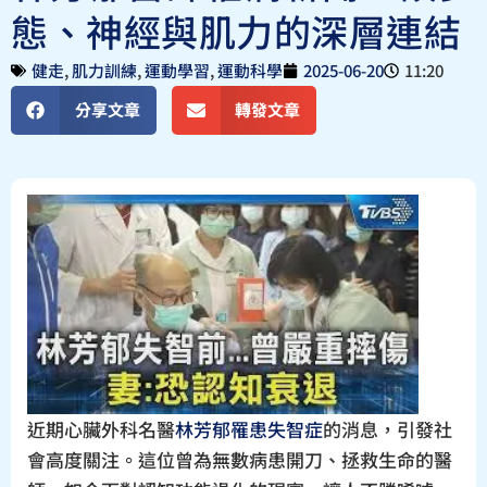
態、神經與肌力的深層連結
健走
,
肌力訓練
,
運動學習
,
運動科學
2025-06-20
11:20
分享文章
轉發文章
近期心臟外科名醫
林芳郁罹患失智症
的消息，引發社
會高度關注。這位曾為無數病患開刀、拯救生命的醫