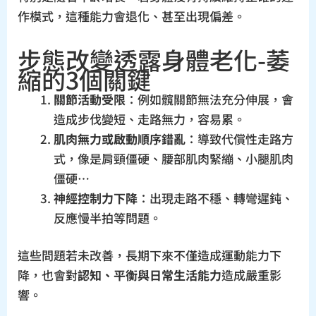
作模式，這種能力會退化、甚至出現偏差。
步態改變透露身體老化-萎
縮的3個關鍵
關節活動受限
：例如髖關節無法充分伸展，會
造成步伐變短、走路無力，容易累。
肌肉無力或啟動順序錯亂
：導致代償性走路方
式，像是肩頸僵硬、腰部肌肉緊繃、小腿肌肉
僵硬…
神經控制力下降
：出現走路不穩、轉彎遲鈍、
反應慢半拍等問題。
這些問題若未改善，長期下來不僅造成運動能力下
降，也會對
認知、平衡與日常生活能力
造成嚴重影
響。