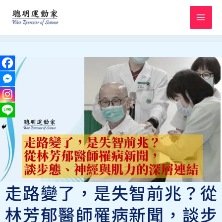
跳
至
主
要
內
容
走路變了，是失智前兆？從
林芳郁醫師罹病新聞，談步