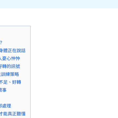
？
身體正在說話
人憂心忡忡
好轉的訊號
主訓練策略
不足、好轉
壞事
部處理
才能真正聽懂