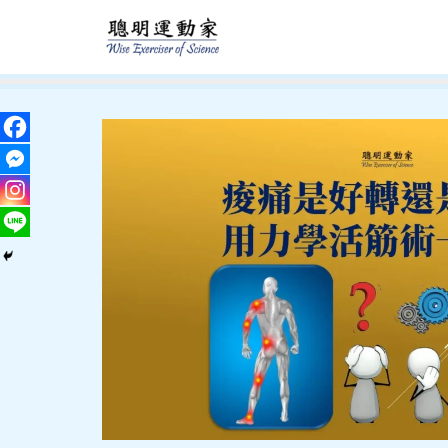
跳
至
主
要
內
容