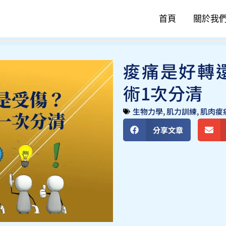
首頁
關於我
痠痛是好轉
術1次分清
生物力學
,
肌力訓練
,
肌肉痠
分享文章