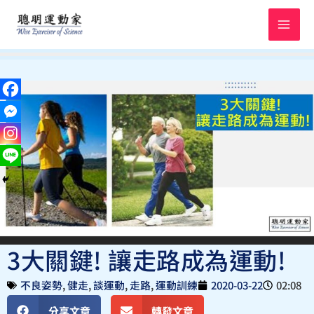
跳
至
主
要
內
容
3大關鍵! 讓走路成為運動!
不良姿勢
,
健走
,
談運動
,
走路
,
運動訓練
2020-03-22
02:08
分享文章
轉發文章