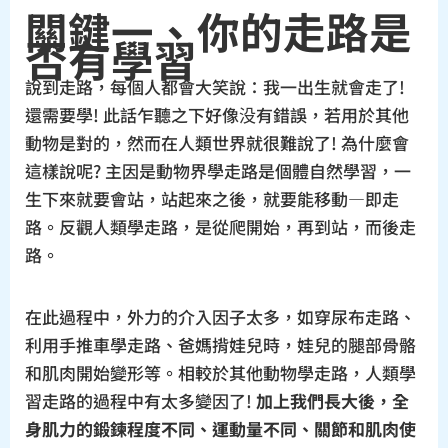
關鍵一、你的走路是
否有學習
說到走路，每個人都會大笑說：我一出生就會走了!
還需要學! 此話乍聽之下好像没有錯誤，若用於其他
動物是對的，然而在人類世界就很難說了! 為什麼會
這樣說呢? 主因是動物界學走路是個體自然學習，一
生下來就要會站，站起來之後，就要能移動—即走
路。反觀人類學走路，是從爬開始，再到站，而後走
路。
在此過程中，外力的介入因子太多，如穿尿布走路、
利用手推車學走路、爸媽揹娃兒時，娃兒的腿部骨骼
和肌肉開始變形等。相較於其他動物學走路，人類學
習走路的過程中有太多變因了!
加上我們長大後，全
身肌力的鍛鍊程度不同、運動量不同、關節和肌肉使