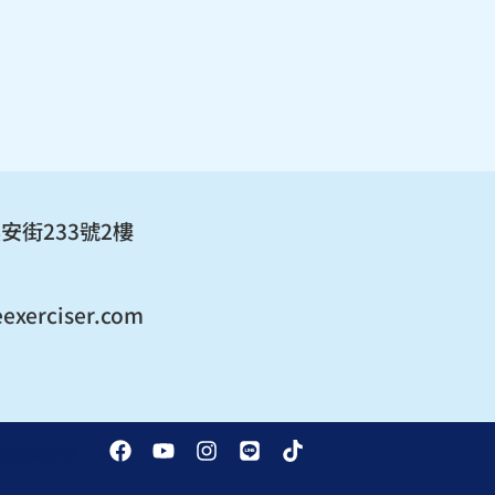
安街233號2樓
exerciser.com
F
Y
I
L
T
款
免責聲明
a
o
n
i
i
c
u
s
n
k