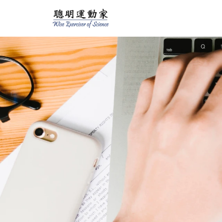
跳
至
主
要
內
容