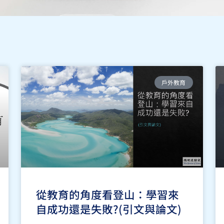
頁
頁
頁
頁
戶外教育
面
面
面
面
從教育的角度看登山：學習來
自成功還是失敗?(引文與論文)