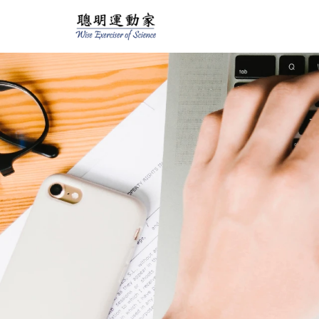
跳
至
主
要
內
容