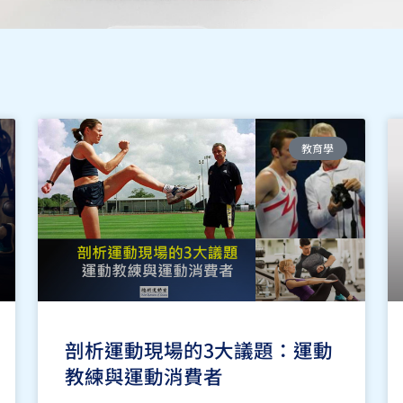
頁
頁
頁
頁
教育學
面
面
面
面
剖析運動現場的3大議題：運動
教練與運動消費者