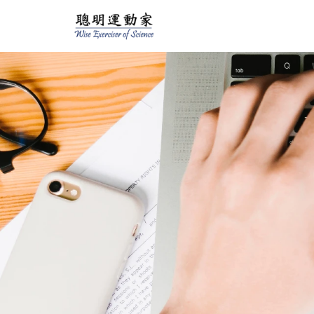
跳
至
主
要
內
容