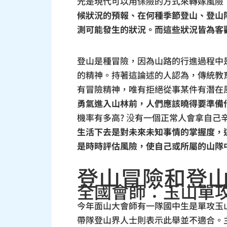
光是現代可以用保險的方式來轉嫁風險
候狀況的預報、在何種季節登山、登山
測可能發生的狀況。而這些狀況皆為客
登山是種冒險，因為山路的行進過程中
的精神。持著這論述的人認為，傳統教
有冒險精神，唯有拒絕從事某件有潛在
勇氣進入山林前，人們應該曉得要準備什
機率有多高? 没有一個正常人會拿自
生活下去是對未來未知事情的掌握度，
是時時評估風險，使自己或所屬的山隊
登山冒險和登
全國會師：玉山單
今年面山大會師有一隊國中生是單攻玉
帶隊登山界人士則表示此舉並不適合。