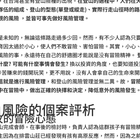
，在台灣甚至有登山險種的出現。
在登山的過程中，人們在
隊伍的組成、登山的型態(單登或縱走)、實際行走山徑時的
觀的風險 ，並皆可事先做好風險管理。
是未知的，無論這條路走過多少回。然而，有不少人認為只
育因太過於小心，使人們不敢冒險、害怕冒險。其實，小心、
風險的事，永遠待在自己的舒適圈才能說是没有冒險精神。
麼? 可能有什麼事情會發生?
換以投資的角度，也要知道投
己辛苦賺來的錢開玩笑，更不用說，没有人會拿自己的生命來
這就是進行風險管理
，和登山的風險管理並無二異。故，
冒
中在冒險中，做出正確的抉擇和決定，降低意外的風險發生
山風險的個案評析
攻的冒險心態
山完成會師。在事後的檢討時，負責人認為這群孩子有冒險
主因為在排雲山莊已經發現有孩有高原反應，然而，因為之