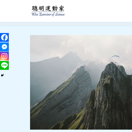
跳
至
主
要
內
容