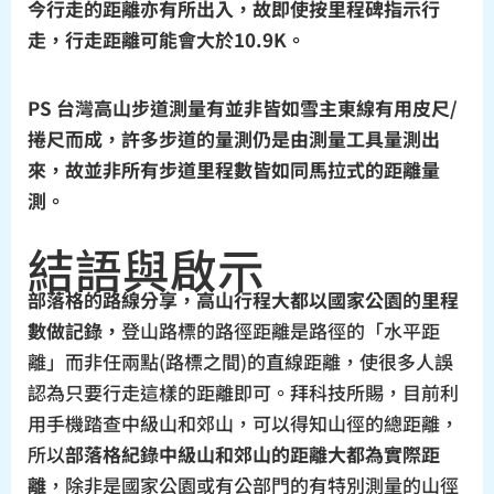
今行走的距離亦有所出入，故即使按里程碑指示行
走，行走距離可能會大於10.9K。
PS 台灣高山步道測量有並非皆如雪主東線有用皮尺/
捲尺而成，許多步道的量測仍是由測量工具量測出
來，故並非所有步道里程數皆如同馬拉式的距離量
測。
結語與啟示
部落格的路線分享，高山行程大都以國家公園的里程
數做記錄，
登山路標的路徑距離是路徑的「水平距
離」而非任兩點(路標之間)的直線距離，使很多人誤
認為只要行走這樣的距離即可。拜科技所賜，目前利
用手機踏查中級山和郊山，可以得知山徑的總距離，
所以
部落格紀錄中級山和郊山的距離大都為實際距
離
，除非是國家公園或有公部門的有特別測量的山徑