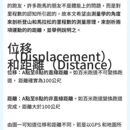
的跑友，許多跑馬的朋友不是體能上的問題，而是對
里程數的認知所引起的。故本文希望由
測量學的角度
來剖析登山和馬拉松的里程數的測量原理，來剖析兩
項運動的的距離，並舉例說明之。
位移
（Displacement）
和距離（Distance）
位移：A點至B點的直線距離。
如百米跑道不可變換跑
道， 距離確實為100公尺
距離：A點至B點的非直線距離。
如百米跑道變換跑道
完成，距離大於100公尺
由圖一可知道位移和距離不同，若是以GPS 和地圖所