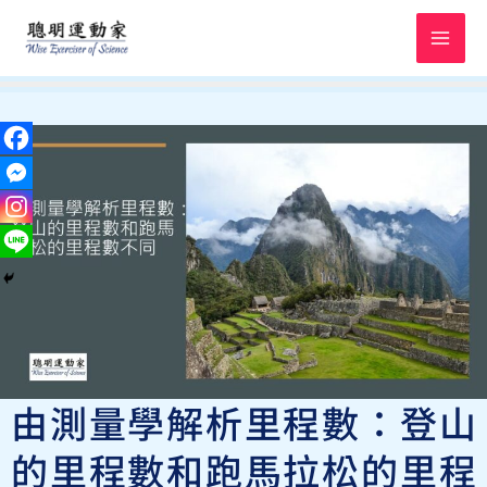
跳
至
主
要
內
容
由測量學解析里程數：登山
的里程數和跑馬拉松的里程