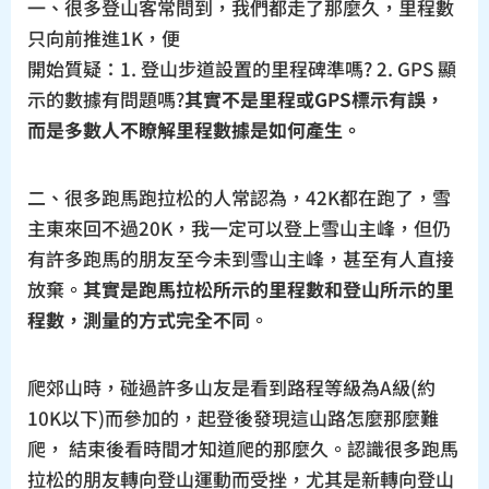
一、很多登山客常問到，我們都走了那麼久，里程數
只向前推進1K，便
開始質疑：1. 登山步道設置的里程碑準嗎? 2. GPS 顯
示的數據有問題嗎?
其實不是里程或GPS標示有誤，
而是多數人不瞭解里程數據是如何產生。
二、很多跑馬跑拉松的人常認為，42K都在跑了，雪
主東來回不過20K，我一定可以登上雪山主峰，但仍
有許多跑馬的朋友至今未到雪山主峰，甚至有人直接
放棄。
其實是跑馬拉松所示的里程數和登山所示的里
程數，測量的方式完全不同
。
爬郊山時，碰過許多山友是看到路程等級為A級(約
10K以下)而參加的，起登後發現這山路怎麼那麼難
爬， 結束後看時間才知道爬的那麼久。認識很多跑馬
拉松的朋友轉向登山運動而受挫，尤其是新轉向登山