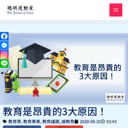
跳
至
主
要
內
容
教育是昂貴的3大原因！
教育學
,
教育專業
,
教育議題
,
論教育
2020-05-31
03:43