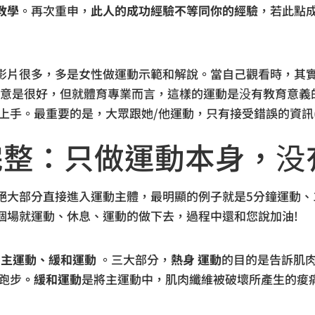
教學
。再次重申，
此人的成功經驗不等同你的經驗
，若此點
影片很多，多是女性做運動示範和解說。當自己觀看時，其
用意是很好，但就體育專業而言，這樣的運動是没有教育意義
上手。最重要的是，大眾跟她/他運動，只有接受錯誤的資訊
完整：只做運動本身，没
，絕大部分直接進入運動主體，最明顯的例子就是5分鐘運動、10
個場就運動、休息、運動的做下去，過程中還和您說加油!
主運動、緩和運動
。三大部分，
熱身
運動
的目的是告訴肌
跑步
。緩和運動
是將主運動中，肌肉纖維被破壞所產生的痠