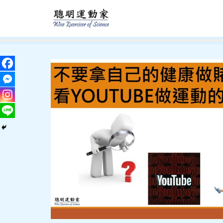
跳
至
主
要
內
容