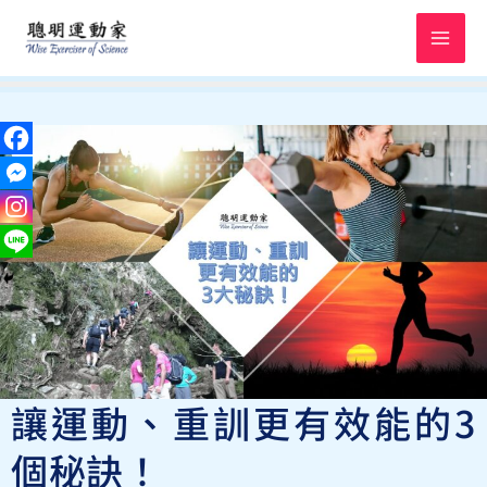
跳
至
主
要
內
容
讓運動、重訓更有效能的3
個秘訣！