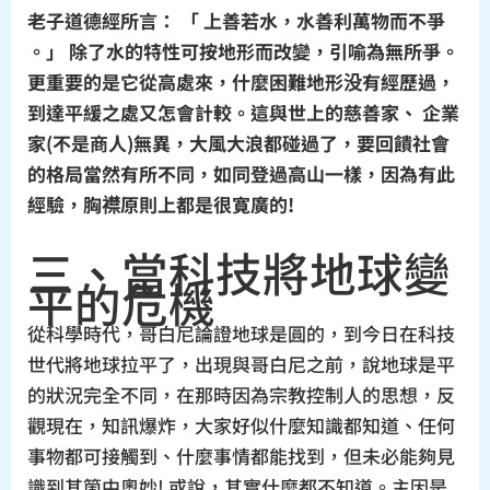
老子道德經所言： 「 上善若水，水善利萬物而不爭
。」 除了水的特性可按地形而改變，引喻為無所爭。
更重要的是它從高處來，什麼困難地形没有經歷過，
到達平緩之處又怎會計較。這與世上的慈善家、 企業
家(不是商人)無異，大風大浪都碰過了，要回饋社會
的格局當然有所不同，如同登過高山一樣，因為有此
經驗，胸襟原則上都是很寛廣的!
三、當科技將地球變
平的危機
從科學時代，哥白尼論證地球是圓的，到今日在科技
世代將地球拉平了，出現與哥白尼之前，說地球是平
的狀況完全不同，在那時因為宗教控制人的思想，反
觀現在，知訊爆炸，大家好似什麼知識都知道、任何
事物都可接觸到、什麼事情都能找到，但未必能夠見
識到其箇中奧妙! 或說，其實什麼都不知道。主因是