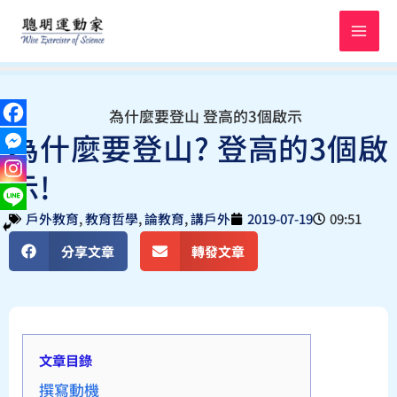
跳
至
主
要
內
容
為什麼要登山? 登高的3個啟
示!
戶外教育
,
教育哲學
,
論教育
,
講戶外
2019-07-19
09:51
分享文章
轉發文章
文章目錄
撰寫動機