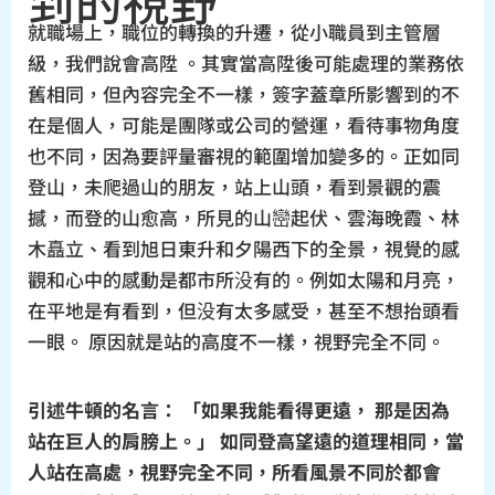
到的視野
就職場上，職位的轉換的升遷，從小職員到主管層
級，我們說會高陞 。其實當高陞後可能處理的業務依
舊相同，但內容完全不一樣，簽字蓋章所影響到的不
在是個人，可能是團隊或公司的營運，看待事物角度
也不同，因為要評量審視的範圍增加變多的。正如同
登山，未爬過山的朋友，站上山頭，看到景觀的震
撼，而登的山愈高，所見的山巒起伏、雲海晚霞、林
木矗立、看到旭日東升和夕陽西下的全景，視覺的感
觀和心中的感動是都市所没有的。例如太陽和月亮，
在平地是有看到，但没有太多感受，甚至不想抬頭看
一眼。 原因就是站的高度不一樣，視野完全不同。
引述牛頓的名言： 「如果我能看得更遠， 那是因為
站在巨人的肩膀上。」 如同登高望遠的道理相同，當
人站在高處，視野完全不同，所看風景不同於都會