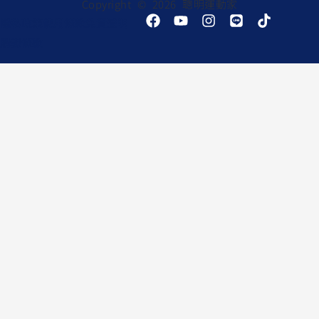
Copyright © 2026 聰明運動家
F
Y
I
L
T
隱私政策
使用條款
免責聲明
a
o
n
i
i
購課條款
c
u
s
n
k
e
t
t
e
t
b
u
a
o
o
b
g
k
o
e
r
k
a
m